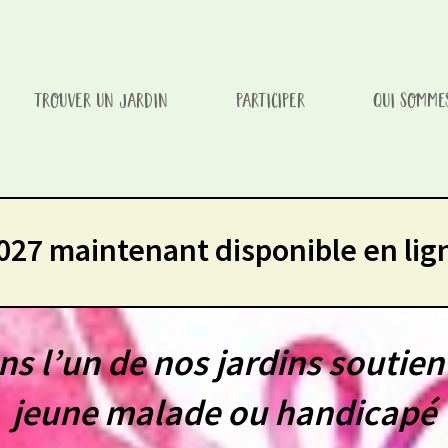
TROUVER UN JARDIN
PARTICIPER
QUI SOMME
issement d'un enfant/Every Visit To One of Our Gardens Aids A
027 maintenant disponible en lig
ns l’un de nos jardins soutien
jeune malade ou handicapé