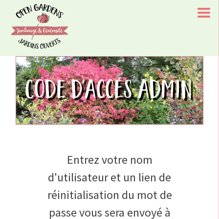
Skip
to
content
Open Gardens/Jardins Ouverts
Chaque visite à l'un de nos jardins aide le rétablissement
Code d'accés admin
d'un enfant/Every Visit To One of Our Gardens Aids A
Childs Recovery
Entrez votre nom
d'utilisateur et un lien de
réinitialisation du mot de
passe vous sera envoyé à